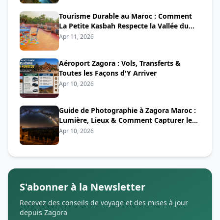
Tourisme Durable au Maroc : Comment
La Petite Kasbah Respecte la Vallée du
Drâa
Apr 11, 2026
Aéroport Zagora : Vols, Transferts &
Toutes les Façons d'Y Arriver
Apr 10, 2026
Guide de Photographie à Zagora Maroc :
Lumière, Lieux & Comment Capturer le
Désert
Apr 10, 2026
S'abonner à la Newsletter
Recevez des conseils de voyage et des mises à jour
depuis Zagora