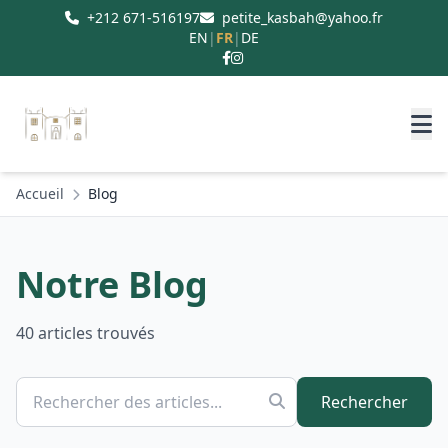
+212 671-516197
petite_kasbah@yahoo.fr
EN
|
FR
|
DE
Accueil
Blog
Notre Blog
40 articles trouvés
Rechercher