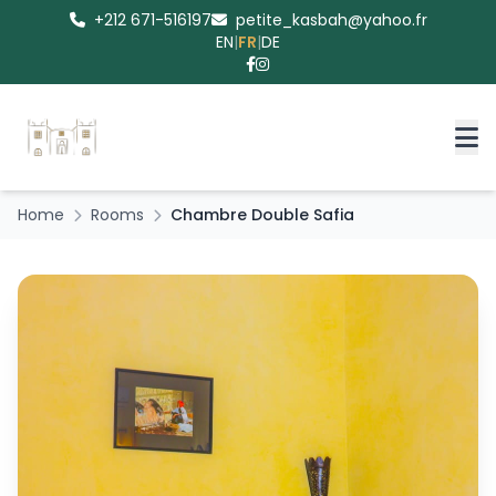
+212 671-516197
petite_kasbah@yahoo.fr
EN
|
FR
|
DE
Home
Rooms
Chambre Double Safia